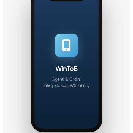
WinToB
Agenti & Ordini
Integrato con WS Infinity