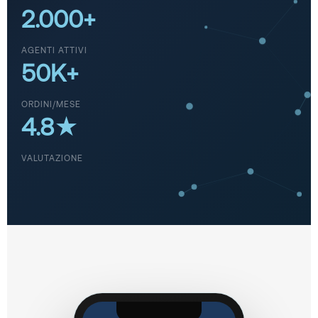
2.000+
AGENTI ATTIVI
50K+
ORDINI/MESE
4.8★
VALUTAZIONE