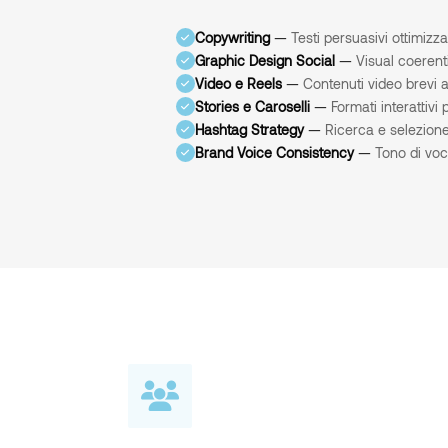
Copywriting
—
Testi persuasivi ottimizz
Graphic Design Social
—
Visual coerenti
Video e Reels
—
Contenuti video brevi 
Stories e Caroselli
—
Formati interattivi
Hashtag Strategy
—
Ricerca e selezione
Brand Voice Consistency
—
Tono di voce