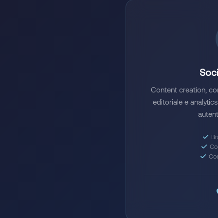
Soci
Content creation, 
editoriale e analyti
autent
Br
Co
Con