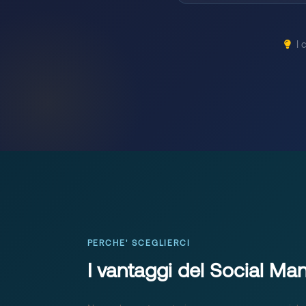
I 
PERCHE' SCEGLIERCI
I vantaggi del Social M