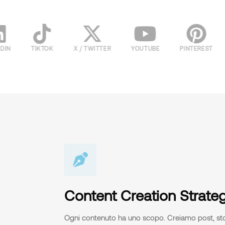
TIKTOK
X / TWITTER
YOUTUBE
PINTEREST
WHA
Content Creation Strate
Ogni contenuto ha uno scopo. Creiamo post, stori